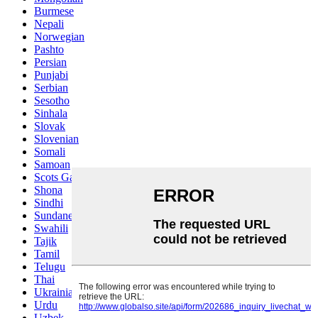
Burmese
Nepali
Norwegian
Pashto
Persian
Punjabi
Serbian
Sesotho
Sinhala
Slovak
Slovenian
Somali
Samoan
Scots Gaelic
Shona
Sindhi
Sundanese
Swahili
Tajik
Tamil
Telugu
Thai
Ukrainian
Urdu
Uzbek