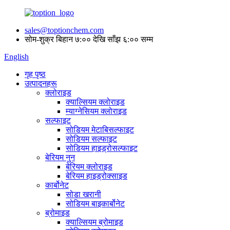
sales@toptionchem.com
सोम-शुक्र बिहान ७:०० देखि साँझ ६:०० सम्म
English
गृह पृष्ठ
उत्पादनहरू
क्लोराइड
क्याल्सियम क्लोराइड
म्याग्नेसियम क्लोराइड
सल्फाइट
सोडियम मेटाबिसल्फाइट
सोडियम सल्फाइट
सोडियम हाइड्रोसल्फाइट
बेरियम नुन
बेरियम क्लोराइड
बेरियम हाइड्रोक्साइड
कार्बोनेट
सोडा खरानी
सोडियम बाइकार्बोनेट
ब्रोमाइड
क्याल्सियम ब्रोमाइड