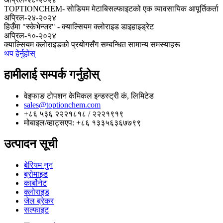
TOPTIONCHEM- सोडियम मेटाबिसल्फाइटको एक व्यावसायिक आपूर्तिकर्ता
अप्रिल-२४-२०२४
हिउँमा "स्केभेन्जर" - क्याल्सियम क्लोराइड डाइहाइड्रेट
अप्रिल-१०-२०२४
क्याल्सियम क्लोराइडको प्रयोगसँग सम्बन्धित सामान्य समस्याहरू
थप हेर्नुहोस्
हामीलाई सम्पर्क गर्नुहोस्
वेइफाङ टोपशन केमिकल इन्डस्ट्री कं, लिमिटेड
sales@toptionchem.com
+८६ ५३६ २२२१८१८ / २२२१९१९
मोबाइल/व्हाट्सएप: +८६ १३३५६३६७७९९
उत्पादन सूची
बेरियम नुन
ब्रोमाइड
कार्बोनेट
क्लोराइड
जेल ब्रेकर
सल्फाइट