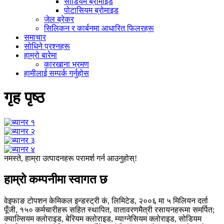
सोडियम ब्रोमाइड
पोटासियम ब्रोमाइड
जेल ब्रेकर
सिलिकन र कार्बनमा आधारित फिलरहरू
समाचार
सोधिने प्रश्नहरू
हाम्रो बारेमा
कारखाना भ्रमण
हामीलाई सम्पर्क गर्नुहोस
गृह पृष्ठ
नमस्ते, हाम्रा उत्पादनहरू परामर्श गर्न आउनुहोस्!
हाम्रो कम्पनीमा स्वागत छ
वेइफाङ टोपशन केमिकल इन्डस्ट्री कं, लिमिटेड, २००६ मा ५ मिलियन दर्ता
पूँजी, १५० कर्मचारीहरू सहित स्थापित, वातावरणमैत्री रसायनहरूमा समर्पित;
क्याल्सियम क्लोराइड, बेरियम क्लोराइड, म्याग्नेसियम क्लोराइड, सोडियम